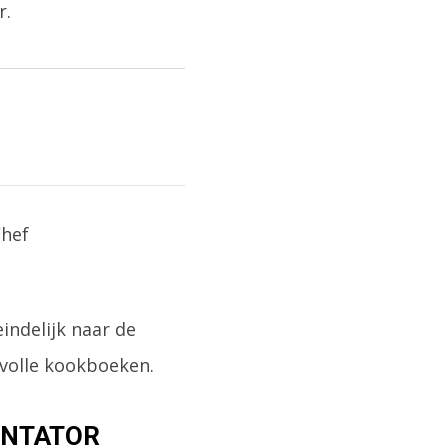
r.
indelijk naar de
svolle kookboeken.
ENTATOR