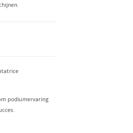
chijnen.
 om podiumervaring
ucces.