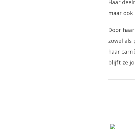
Haar deeln
maar ook 
Door haar 
zowel als 
haar carri
blijft ze 