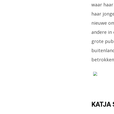
waar haar
haar jonge
nieuwe omg
andere in 
grote publ
buitenlan
betrokkenh
KATJA 