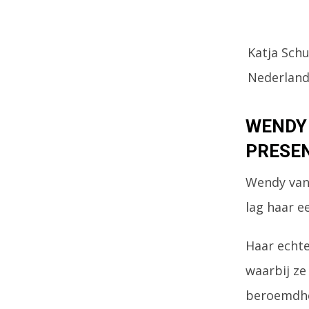
Katja Sch
Nederlands
WENDY 
PRESE
Wendy van 
lag haar ee
Haar echte
waarbij ze
beroemdhed