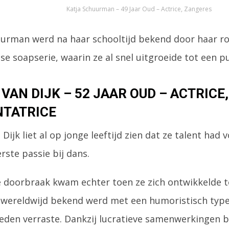
Katja Schuurman – 49 Jaar Oud – Actrice, Zangeres
uurman werd na haar schooltijd bekend door haar rol
e soapserie, waarin ze al snel uitgroeide tot een pu
VAN DIJK – 52 JAAR OUD – ACTRICE,
NTATRICE
Dijk liet al op jonge leeftijd zien dat ze talent had 
rste passie bij dans.
 doorbraak kwam echter toen ze zich ontwikkelde t
 wereldwijd bekend werd met een humoristisch type
en verraste. Dankzij lucratieve samenwerkingen bli