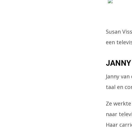
Susan Viss
een televi
JANNY 
Janny van 
taal en c
Ze werkte 
naar telev
Haar carri